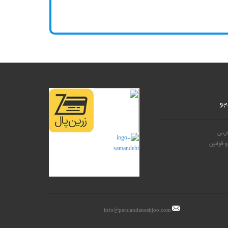
جو
ارش
 قوانین
info@persiandaneshjoo.com