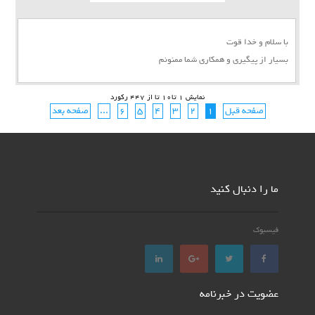
با سلام و خدا قوت
بسیار از پیگیری و همکاری شما ممنونم
نمایش 1 تا10 تا از 447 رکورد
صفحه قبل
1
2
3
4
5
6
...
صفحه بعد
ما را دنبال کنید
فیسبوک
عضویت در خبرنامه