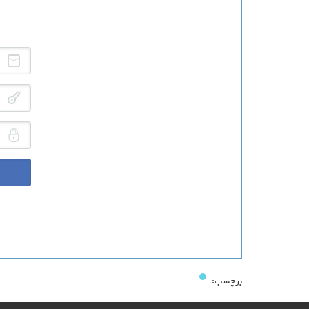
آد
رم
کد
برچسب: