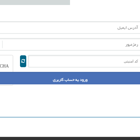
رس ایمیل
زعبور
 امنیتی