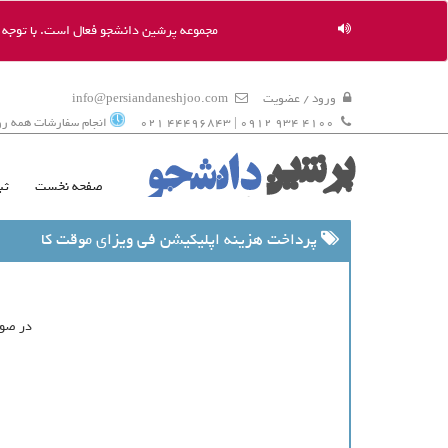
مجموعه پرشین دانشجو فعال است. با توجه به
ورود / عضویت
info@persiandaneshjoo.com
4100 934 0912 | 44496843 021
انجام سفارشات همه روزه 9 ال
صفحه نخست
ثب
پرداخت هزینه اپلیکیشن فی ویزای موقت کا
در صور