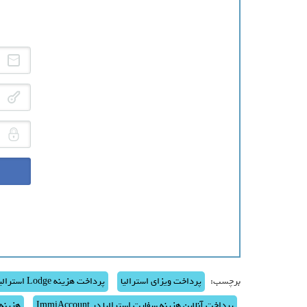
آد
رم
کد
برچسب:
پرداخت ویزای استرالیا
پرداخت هزینه Lodge استرالیا
پرداخت آنلاین هزینه سفارت استرالیا در ImmiAccount
هزینه 