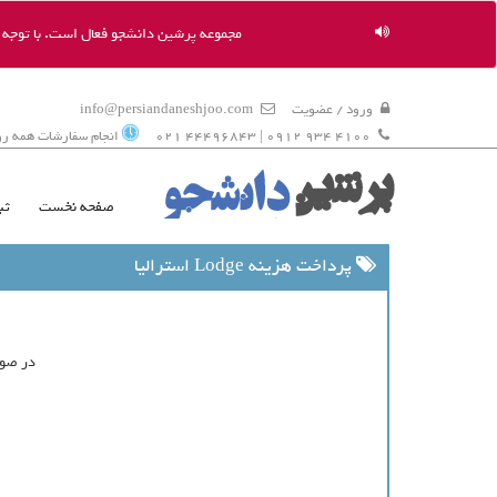
مجموعه پرشین دانشجو فعال است. با توجه به
ورود / عضویت
info@persiandaneshjoo.com
4100 934 0912 | 44496843 021
انجام سفارشات همه روزه 9 ال
صفحه نخست
ثب
پرداخت هزینه Lodge استرالیا
در صور